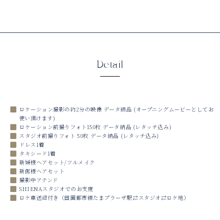
Detail
ロケーション撮影の約2分の映像 データ納品 (オープニングムービーとしてお
使い頂けます)
ロケーション前撮りフォト150枚 データ納品 (レタッチ込み)
スタジオ前撮りフォト 50枚 データ納品 (レタッチ込み)
ドレス1着
タキシード1着
新婦様ヘアセット/フルメイク
新郎様ヘアセット
撮影中アテンド
SHIENAスタジオでのお支度
ロケ車送迎付き（田園都市線たまプラーザ駅⇄スタジオ⇄ロケ地）