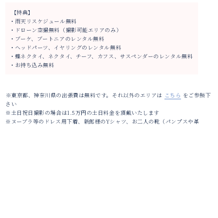
【特典】
• 雨天リスケジュール無料
• ドローン空撮無料（撮影可能エリアのみ）
• ブーケ、ブートニアのレンタル無料
• ヘッドパーツ、イヤリングのレンタル無料
• 蝶ネクタイ、ネクタイ、チーフ、カフス、サスペンダーのレンタル無料
• お持ち込み無料
※東京都、神奈川県の出張費は無料です。それ以外のエリアは
こちら
をご参照下
さい
※土日祝日撮影の場合は1.5万円の土日料金を頂戴いたします
※ヌーブラ等のドレス用下着、新郎様のYシャツ、お二人の靴（パンプスや革
靴）、は衛生上の観点からお貸出をしておりませんのでお持ち込みとなります
Other plans