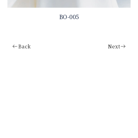
BO-005
Back
Next